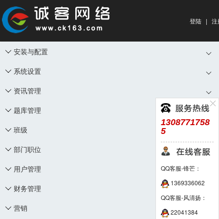
登陆
|
注
安装与配置

系统设置

资讯管理

题库管理

1308771758
班级
5

部门职位

用户管理
QQ客服-锋芒：

1369336062
财务管理

QQ客服-风清扬：
营销

22041384