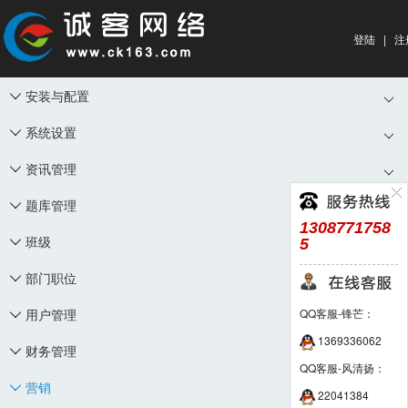
登陆
|
注
安装与配置

系统设置

资讯管理

题库管理

1308771758
班级
5

部门职位

用户管理
QQ客服-锋芒：

1369336062
财务管理

QQ客服-风清扬：
营销

22041384