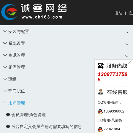
登陆
|
注
安装与配置

系统设置

资讯管理

题库管理

1308771758
班级
5

部门职位

用户管理
QQ客服-锋芒：

1369336062
会员管理/角色管理

QQ客服-风清扬：
后台自定义会员注册时需要填写的信息

22041384