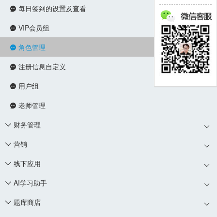
每日签到的设置及查看

VIP会员组

角色管理

注册信息自定义

用户组

老师管理

财务管理

营销

线下应用

AI学习助手

题库商店
