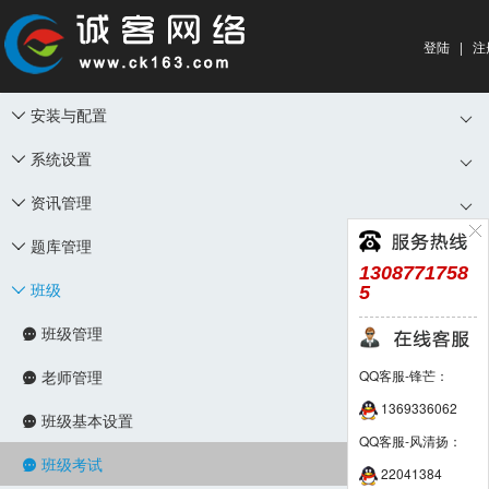
登陆
|
注
安装与配置

系统设置

资讯管理

题库管理

1308771758
班级
5

班级管理

老师管理
QQ客服-锋芒：

1369336062
班级基本设置

QQ客服-风清扬：
班级考试

22041384