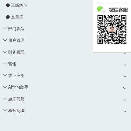
班级练习

文章库

部门职位

用户管理

财务管理

营销

线下应用

AI学习助手

题库商店

积分商城
