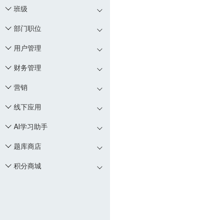
班级

部门职位

用户管理

财务管理

营销

线下应用

AI学习助手

题库商店

积分商城
