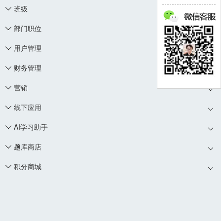
班级

部门职位

用户管理

财务管理

营销

线下应用

AI学习助手

题库商店

积分商城
