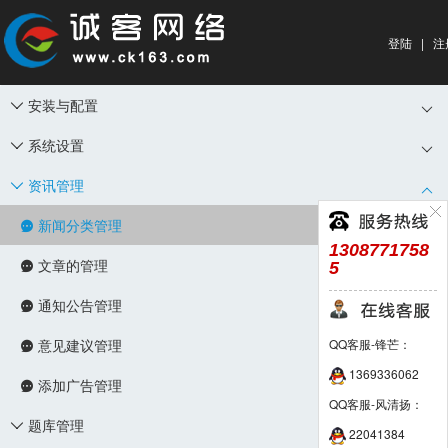
登陆
|
注
安装与配置

系统设置

资讯管理

新闻分类管理

1308771758
文章的管理
5

通知公告管理

意见建议管理
QQ客服-锋芒：

1369336062
添加广告管理

QQ客服-风清扬：
题库管理

22041384