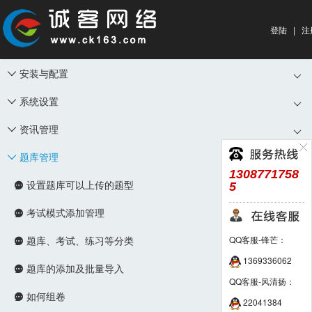
登陆
|
注
安装与配置

系统设置

资讯管理

题库管理

1308771758
设置题库可以上传的题型
5

考试模式添加管理

题库、考试、练习等分类
QQ客服-锋芒：

1369336062
题库的添加及批量导入

QQ客服-风清扬：
如何组卷

22041384