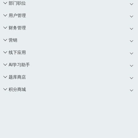
部门职位

用户管理

财务管理

营销

线下应用

AI学习助手

题库商店

积分商城
